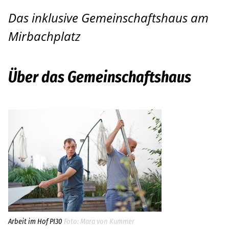
Das inklusive Gemeinschaftshaus am
Pankow
Mirbachplatz
Bildungsinstitut
Hilfe bei der Antragstellung
Über das Gemeinschaftshaus
Leichte Sprache
Über uns
Aktuelles
Häufige Fragen
Standorte
Ansprechpersonen
Arbeit im Hof PI30
Mara von Kummer