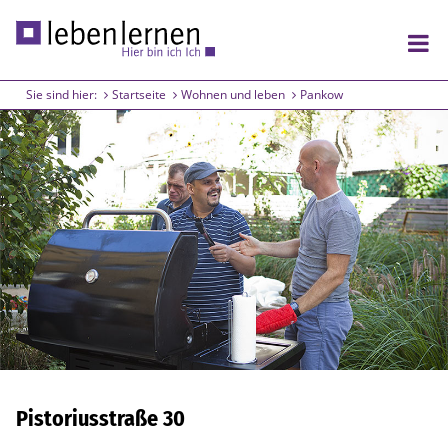
Sie sind hier:
Startseite
Wohnen und leben
Pankow
Wohnen und leben
Lichtenberg
Friedrichshain
Pankow
Arbeiten und lernen
Lichtenberg
Treptow
Pistoriusstraße 30
Friedrichshain