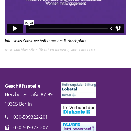
Inklusives Gemeinschaftshaus am Mirbachplatz
Mathias Söhn für leben lernen gGmbH am EDKE
Geschäftsstelle
Herzbergstraße 87-99
10365
Berlin
030-509322-201
030-509322-207