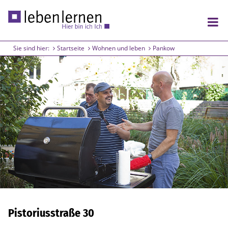
Sie sind hier:
Startseite
Wohnen und leben
Pankow
Wohnen und leben
Lichtenberg
Friedrichshain
Pankow
Arbeiten und lernen
Lichtenberg
Treptow
Pistoriusstraße 30
Friedrichshain