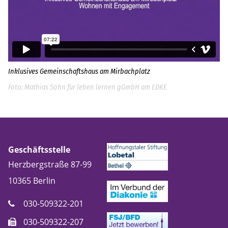
Inklusives Gemeinschaftshaus am Mirbachplatz
Mathias Söhn für leben lernen gGmbH am EDKE
Geschäftsstelle
Herzbergstraße 87-99
10365
Berlin
030-509322-201
030-509322-207