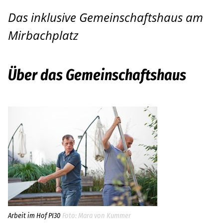
Das inklusive Gemeinschaftshaus am
Pankow
Mirbachplatz
Bildungsinstitut
Hilfe bei der Antragstellung
Über das Gemeinschaftshaus
Leichte Sprache
Über uns
Aktuelles
Häufige Fragen
Standorte
Ansprechpersonen
Arbeit im Hof PI30
Mara von Kummer