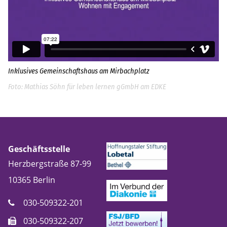
Inklusives Gemeinschaftshaus am Mirbachplatz
Mathias Söhn für leben lernen gGmbH am EDKE
Geschäftsstelle
Herzbergstraße 87-99
10365
Berlin
030-509322-201
030-509322-207