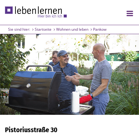
Sie sind hier:
Startseite
Wohnen und leben
Pankow
Wohnen und leben
Lichtenberg
Friedrichshain
Pankow
Arbeiten und lernen
Lichtenberg
Treptow
Pistoriusstraße 30
Friedrichshain