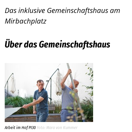
Das inklusive Gemeinschaftshaus am
Pankow
Mirbachplatz
Bildungsinstitut
Hilfe bei der Antragstellung
Über das Gemeinschaftshaus
Leichte Sprache
Über uns
Aktuelles
Häufige Fragen
Standorte
Ansprechpersonen
Arbeit im Hof PI30
Mara von Kummer