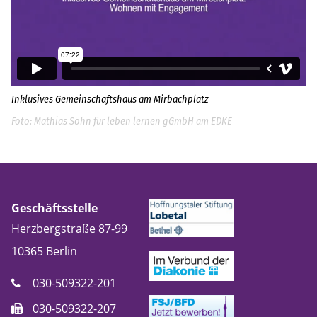
Inklusives Gemeinschaftshaus am Mirbachplatz
Mathias Söhn für leben lernen gGmbH am EDKE
Geschäftsstelle
Herzbergstraße 87-99
10365
Berlin
030-509322-201
030-509322-207