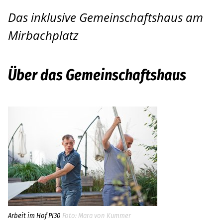
Das inklusive Gemeinschaftshaus am
Pankow
Mirbachplatz
Bildungsinstitut
Hilfe bei der Antragstellung
Über das Gemeinschaftshaus
Leichte Sprache
Über uns
Aktuelles
Standorte
Ansprechpersonen
Jobs
Arbeit im Hof PI30
Mara von Kummer