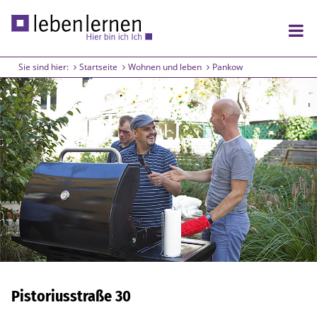
Sie sind hier:
Startseite
Wohnen und leben
Pankow
Wohnen und leben
Lichtenberg
Friedrichshain
Pankow
Arbeiten und lernen
Lichtenberg
Treptow
Pistoriusstraße 30
Friedrichshain