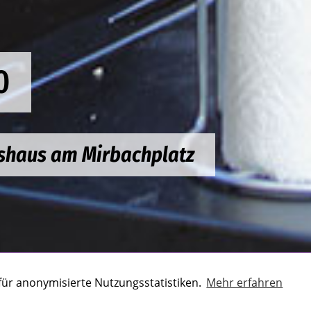
0
tshaus am Mirbachplatz
für anonymisierte Nutzungsstatistiken.
Mehr erfahren